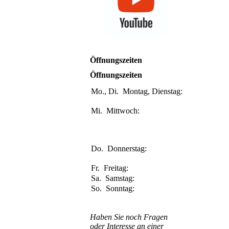
Öffnungszeiten
Öffnungszeiten
Mo., Di.
Montag, Dienstag:
9.30-12.30
Uhr
Uhr
Mi.
Mittwoch:
9.30-12.30
Uhr
Uhr
15:00-17.30
Uhr
Uhr
Do.
Donnerstag:
9.30-12.30
Uhr
Uhr
Fr.
Freitag:
Geschlossen
Sa.
Samstag:
Geschlossen
So.
Sonntag:
Geschlossen
Haben Sie noch Fragen
oder Interesse an einer