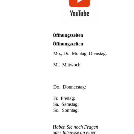
Öffnungszeiten
Öffnungszeiten
Mo., Di.
Montag, Dienstag:
9.30-12.30
Uhr
Uhr
Mi.
Mittwoch:
9.30-12.30
Uhr
Uhr
15:00-17.30
Uhr
Uhr
Do.
Donnerstag:
9.30-12.30
Uhr
Uhr
Fr.
Freitag:
Geschlossen
Sa.
Samstag:
Geschlossen
So.
Sonntag:
Geschlossen
Haben Sie noch Fragen
oder Interesse an einer